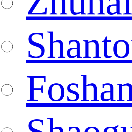
Zhuha
Shanto
Fosha
Shaog