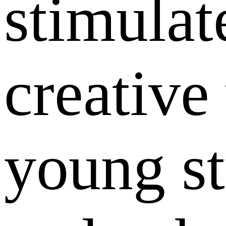
stimulat
creative 
young s