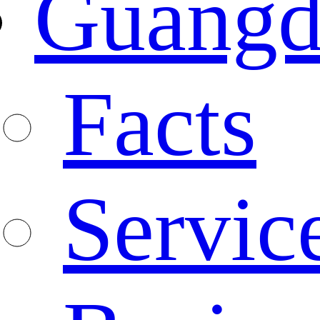
Guangd
Facts
Servic