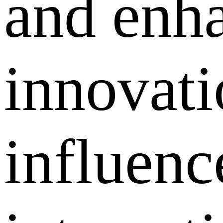
and enh
innovati
influenc