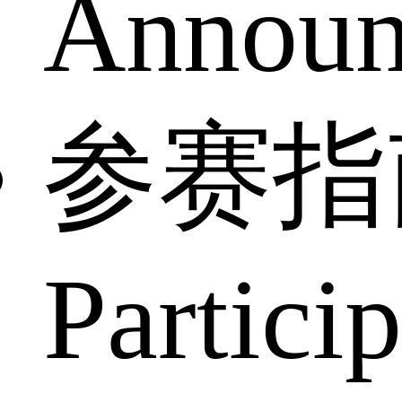
Announ
参赛指
Partici