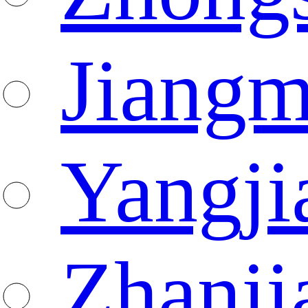
Jiang
Yangji
Zhanji