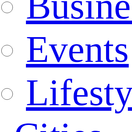
Busine
Events
Lifesty