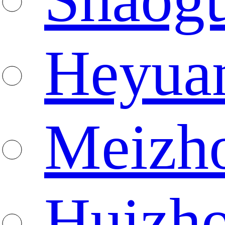
Heyua
Meizh
Huizh