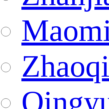
Maomi
Zhaoq
Qingy