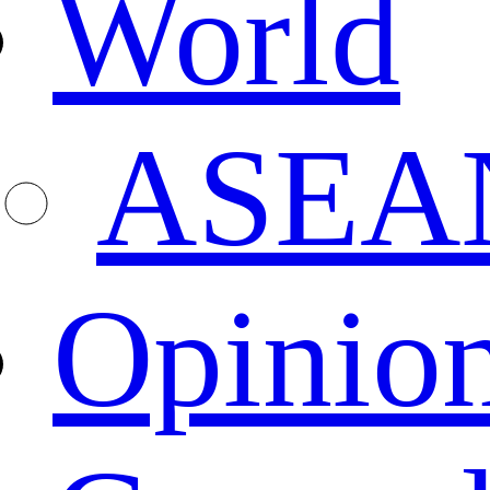
World
ASEA
Opinio