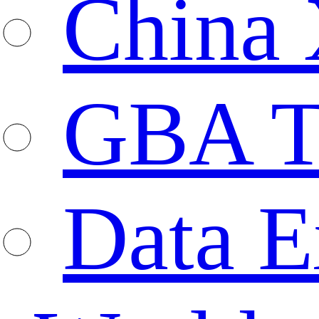
China 
GBA T
Data E