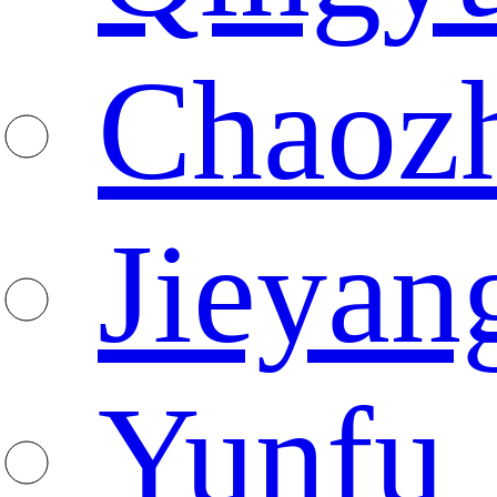
Chaoz
Jieyan
Yunfu