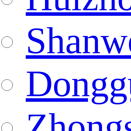
Shanw
Dongg
Zhong