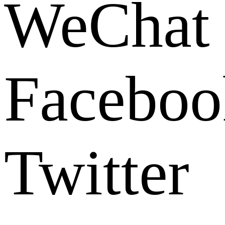
WeChat
Faceboo
Twitter