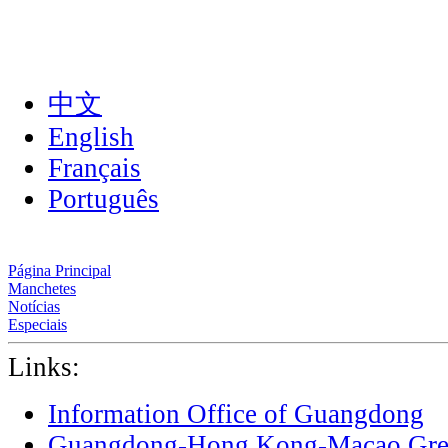
中文
English
Français
Português
Página Principal
Manchetes
Notícias
Especiais
Links:
Information Office of Guangdong
Guangdong-Hong Kong-Macao Grea