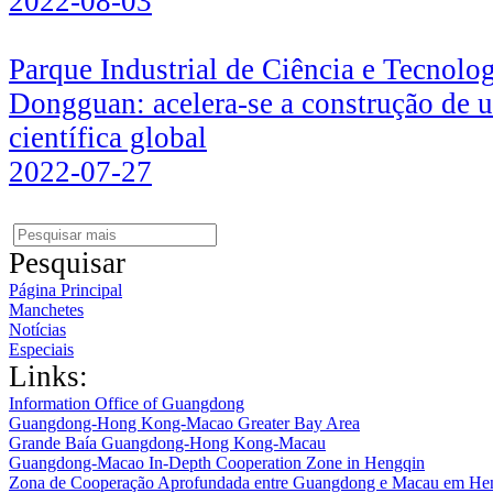
2022-08-03
Parque Industrial de Ciência e Tecnol
Dongguan: acelera-se a construção de 
científica global
2022-07-27
Pesquisar
Página Principal
Manchetes
Notícias
Especiais
Links:
Information Office of Guangdong
Guangdong-Hong Kong-Macao Greater Bay Area
Grande Baía Guangdong-Hong Kong-Macau
Guangdong-Macao In-Depth Cooperation Zone in Hengqin
Zona de Cooperação Aprofundada entre Guangdong e Macau em He