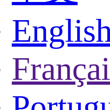
Englis
Françai
Portug