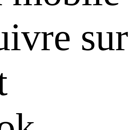
ivre sur
t
ok