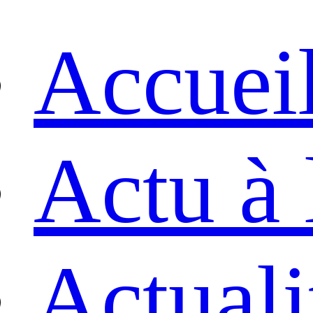
Accuei
Actu à 
Actuali