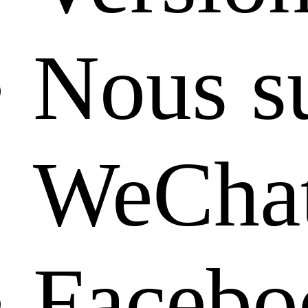
Nous su
WeCha
Facebo