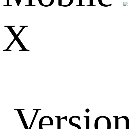
X
Versio