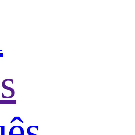
h
s
uês