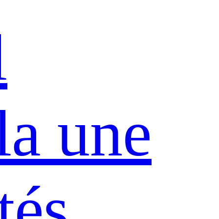
l
la une
tés