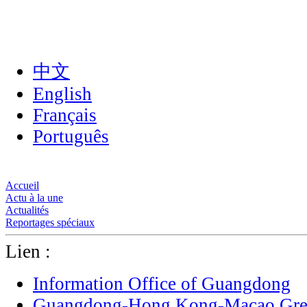
中文
English
Français
Português
Accueil
Actu à la une
Actualités
Reportages spéciaux
Lien :
Information Office of Guangdong
Guangdong-Hong Kong-Macao Grea