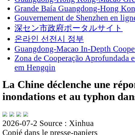
Grande Baía Guangdong-Hong Ko
Gouvernement de Shenzhen en lign
深セン市政府ポータルサイト
온라인 선전시 정부
Guangdong-Macao In-Depth Cooper
Zona de Cooperação Aprofundada 
em Hengqin
La Chine déclenche une répo
inondations et au typhon dan
2026-07-2
Source : Xinhua
Copié dans le presse-papiers