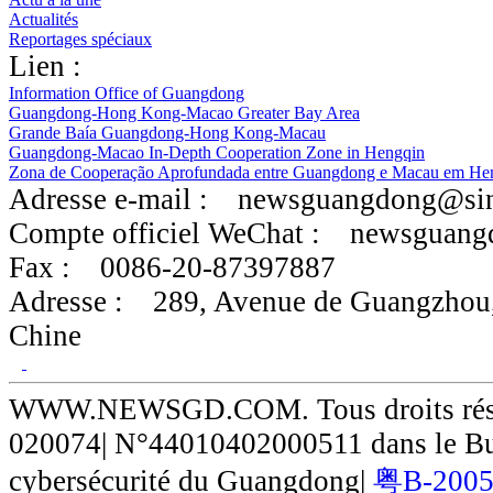
Actualités
Reportages spéciaux
Lien :
Information Office of Guangdong
Guangdong-Hong Kong-Macao Greater Bay Area
Grande Baía Guangdong-Hong Kong-Macau
Guangdong-Macao In-Depth Cooperation Zone in Hengqin
Zona de Cooperação Aprofundada entre Guangdong e Macau em He
Adresse e-mail :
newsguangdong@si
Compte officiel WeChat :
newsguang
Fax :
0086-20-87397887
Adresse :
289, Avenue de Guangzhou
Chine
WWW.NEWSGD.COM. Tous droits réser
020074| N°44010402000511 dans le Bur
cybersécurité du Guangdong|
粤B-20050