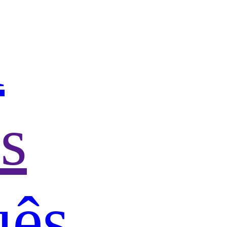
h
s
uês