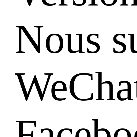
Nous su
WeCha
Facebo