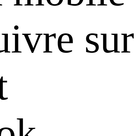
ivre sur
t
ok