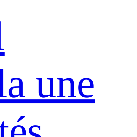
l
la une
tés