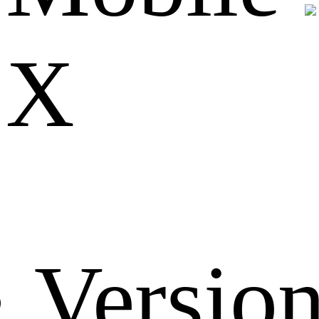
X
Versio