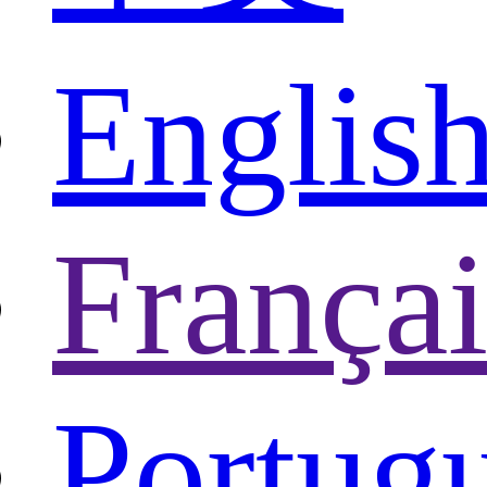
Englis
Françai
Portug