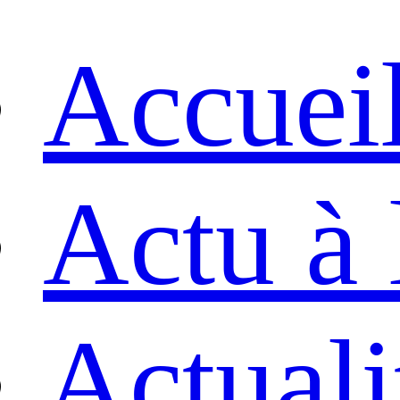
Accuei
Actu à 
Actuali