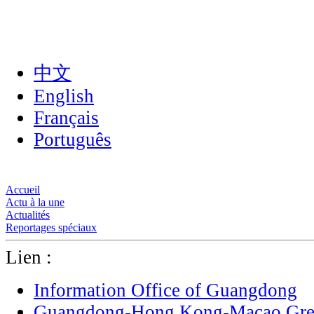
中文
English
Français
Português
Accueil
Actu à la une
Actualités
Reportages spéciaux
Lien :
Information Office of Guangdong
Guangdong-Hong Kong-Macao Grea