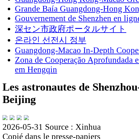
Grande Baía Guangdong-Hong Ko
Gouvernement de Shenzhen en lign
深セン市政府ポータルサイト
온라인 선전시 정부
Guangdong-Macao In-Depth Cooper
Zona de Cooperação Aprofundada 
em Hengqin
Les astronautes de Shenzhou-
Beijing
2026-05-31
Source : Xinhua
Copié dans le presse-papiers