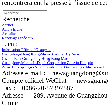
rencontreraient la presse à l'issue de ce
Recherche
Accueil
Actu à la une
Actualités
Reportages spéciaux
Lien :
Information Office of Guangdong
Guangdong-Hong Kong-Macao Greater Bay Area
Grande Baía Guangdong-Hong Kong-Macau
Guangdong-Macao In-Depth Cooperation Zone in Hengqin
Zona de Cooperação Aprofundada entre Guangdong e Macau em He
Adresse e-mail :
newsguangdong@si
Compte officiel WeChat :
newsguang
Fax :
0086-20-87397887
Adresse :
289, Avenue de Guangzhou
Chine