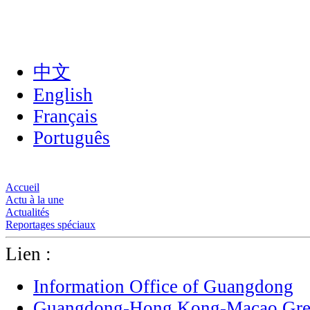
中文
English
Français
Português
Accueil
Actu à la une
Actualités
Reportages spéciaux
Lien :
Information Office of Guangdong
Guangdong-Hong Kong-Macao Grea