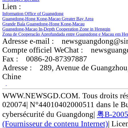
Lien :
Information Office of Guangdong
Guangdong-Hong Kong-Macao Greater Bay Area
Grande Baía Guangdong-Hong Kong-Macau
Guangdong-Macao In-Depth Cooperation Zone in Hengqin
Zona de Cooperação Aprofundada entre Guangdong e Macau em He
Adresse e-mail :
newsguangdong@si
Compte officiel WeChat :
newsguang
Fax :
0086-20-87397887
Adresse :
289, Avenue de Guangzhou
Chine
WWW.NEWSGD.COM. Tous droits réser
020074| N°44010402000511 dans le Bur
cybersécurité du Guangdong|
粤B-20050
(Fournisseur de contenu Internet)
| Lice