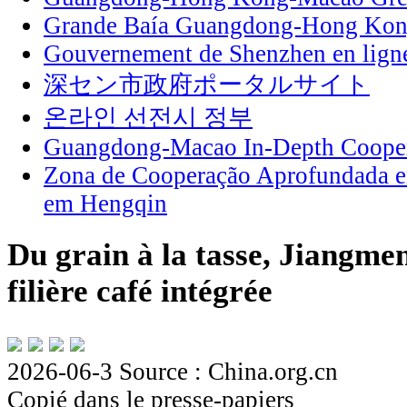
Grande Baía Guangdong-Hong Ko
Gouvernement de Shenzhen en lign
深セン市政府ポータルサイト
온라인 선전시 정부
Guangdong-Macao In-Depth Cooper
Zona de Cooperação Aprofundada 
em Hengqin
Du grain à la tasse, Jiangme
filière café intégrée
2026-06-3
Source : China.org.cn
Copié dans le presse-papiers